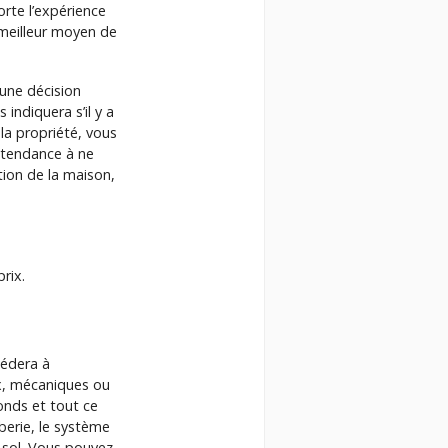
orte l’expérience
e meilleur moyen de
 une décision
indiquera s’il y a
 la propriété, vous
 tendance à ne
ction de la maison,
prix.
cédera à
ux, mécaniques ou
fonds et tout ce
berie, le système
us-sol. Vous pouvez