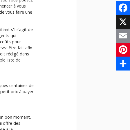
mmencer à vous
 de vous faire une
Face
ant s’il s’agit de
X
ents qui
 coûts pour
Email
vra être fait afin
soit rédigé dans
ple liste de
Pinte
Parta
lques centaines de
 petit prix à payer
s un bon moment,
i offre des
ié à la