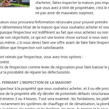
d’acheter, faites inspecter la maison; peu imp
que vous avez à titre de propriétaire, c’est l
ne pas avoir de mauvaises surprises.
maison vous procurera l’information nécessaire pour pouvoir prendre
ur déterminera l’état de la maison que vous souhaitez acheter et vous 
uisque l’inspecteur est indifférent au fait que vous achetiez ou non
de son objectivité, ce qui est une bonne chose surtout si vous avez
us-même...) Si vous devez faire une offre avant de faire faire l’inspe
dition que l’inspection soit satisfaisante.
t relevés par l’inspecteur, vous avez trois options :
priété.
ltats de l’inspection comme levier de négociation pour faire baisser le 
 la possibilité de réparer les défectuosités.
IL PENDANT L’INSPECTION DE LA MAISON?
specteur à la propriété que vous souhaitez acheter, et il ou elle pro
euse de la propriété afin d’y déceler de potentiels défauts structura
d environ 3 ou 4 heures. Tout sera examiné : les fondations, les pla
, notamment les systèmes de chauffage et de climatisation, la plom
on, la toiture, les portes et les fenêtres, les murs, le grenier et le so