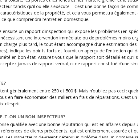
cteur tandis qu’il ou elle s’exécute – c’est une bonne façon de co
s caractéristiques de la propriété, et cela vous permettra également
e ce que comprendra l’entretien domestique.
 ensuite un rapport d’inspection qui expose les problèmes (en spécifi
nécessitant une intervention immédiate ou de problèmes moins urg
en charge plus tard, le tout étant accompagné d’une estimation des
), indique les points forts et fournit un aperçu de l’entretien qui de
riété en bon état. Assurez-vous que le rapport soit détaillé et qu’il 
’acceptez jamais de rapport verbal, ni de rapport constitué d’une sim
TE?
tent généralement entre 250 et 500 $. Mais n’oubliez pas ceci : que
ous en faire économiser des milliers en frais de réparations. C’est un
x d’esprit.
-T-ON UN BON INSPECTEUR?
rise qualifiée avec une bonne réputation qui est en affaires depui
s références de clients précédents, qui est entièrement assurée et qu
es. Les inspecteurs devraient détenir un diplôme dans un domaine rel