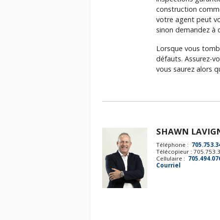
construction comme 
votre agent peut v
sinon demandez à d
Lorsque vous tombez
défauts. Assurez-vou
vous saurez alors 
SHAWN LAVIG
Téléphone :
705.753.3
Télécopieur : 705.753.
Cellulaire :
705.494.07
Courriel