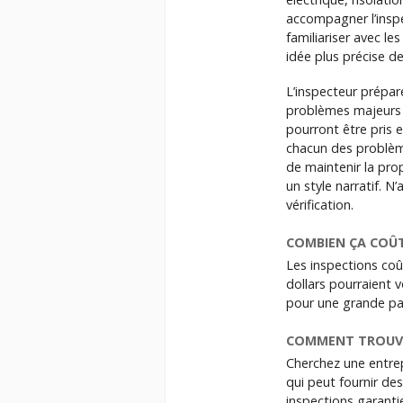
accompagner l’inspe
familiariser avec le
idée plus précise d
L’inspecteur prépare
problèmes majeurs 
pourront être pris 
chacun des problèmes
de maintenir la prop
un style narratif. N
vérification.
COMBIEN ÇA COÛ
Les inspections coû
dollars pourraient v
pour une grande pai
COMMENT TROUVE
Cherchez une entrep
qui peut fournir de
inspections garanti