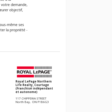
 À votre demande,
urer objectif,
r vous-même ses
er la propriété -
Royal LePage Northern
Life Realty, Courtage
(Franchisé indépendant
et autonome)
117 CHIPPEWA STREET
North Bay, ON P1B6G3