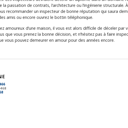
la passation de contrats, l’architecture ou l’ingénierie structurale.
ous recommander un inspecteur de bonne réputation qui saura deme
es amis ou encore ouvrez le bottin téléphonique.
 amoureux d’une maison, il vous est alors difficile de déceler pa
s que vous prenez la bonne décision, et n’hésitez pas à faire inspect
que vous pouvez demeurer en amour pour des années encore.
NE
466
3468
68